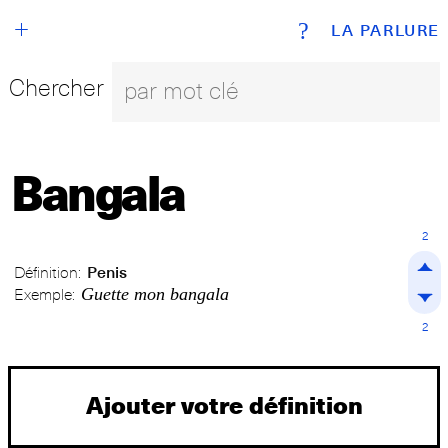
+
?
LA PARLURE
Chercher
Bangala
2
Définition:
Penis
Guette mon bangala
Exemple:
2
Ajouter votre définition