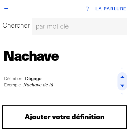
+
?
LA PARLURE
Chercher
Nachave
2
Définition:
Dégage
Nachave de là
Exemple:
3
Ajouter votre définition