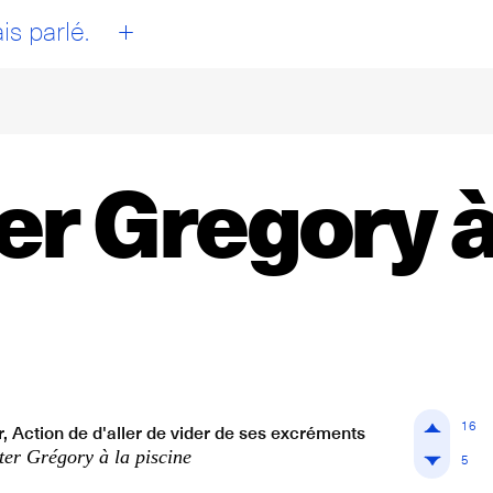
+
is parlé.
er Gregory à
16
r, Action de d'aller de vider de ses excréments
rter Grégory à la piscine
5