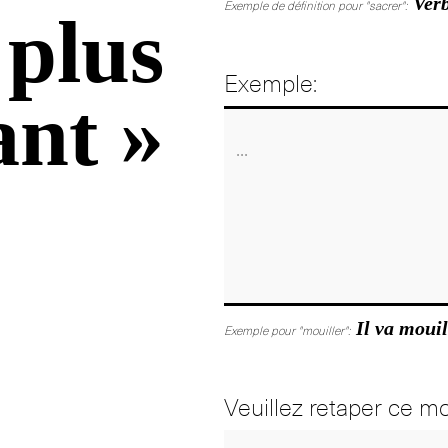
Verb
Exemple de définition pour "sacrer":
plus
Exemple:
ant »
Il va mouil
Exemple pour "mouiller":
Veuillez retaper ce mo