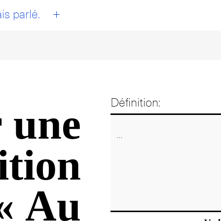
+
is parlé.
Définition:
 une
ition
« Au