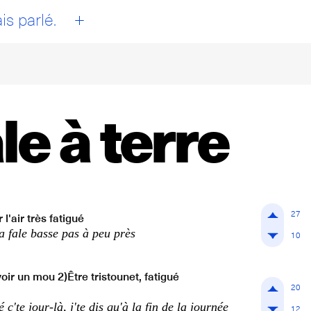
+
is parlé.
ale à terre
27
 l'air très fatigué
 la fale basse pas à peu près
10
voir un mou 2)Être tristounet, fatigué
20
é c'te jour-là, j'te dis qu'à la fin de la journée
12