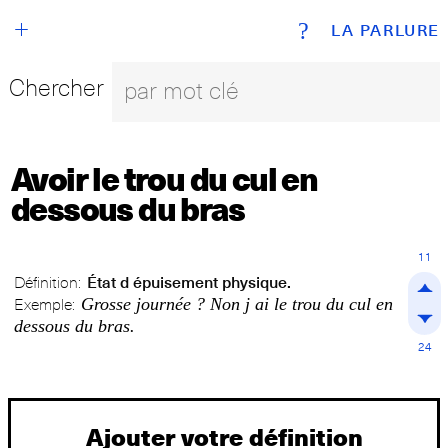
+
?
LA PARLURE
Chercher
Avoir le trou du cul en
dessous du bras
11
Définition:
État d épuisement physique.
Grosse journée ? Non j ai le trou du cul en
Exemple:
dessous du bras.
24
Ajouter votre définition