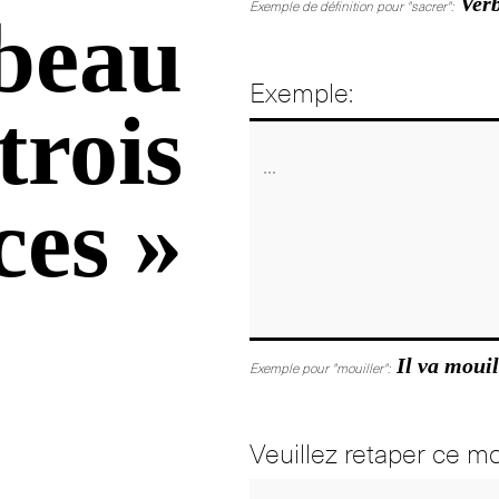
Verb
Exemple de définition pour "sacrer":
beau
Exemple:
trois
ces »
Il va mouil
Exemple pour "mouiller":
Veuillez retaper ce mo