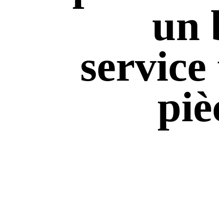
un 
service 
piè