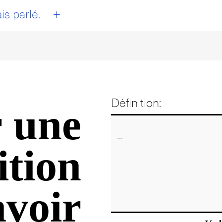
+
is parlé.
Définition:
 une
ition
avoir