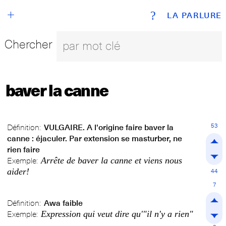
+
?
LA PARLURE
Chercher
baver la canne
53
Définition:
VULGAIRE. A l'origine faire baver la
canne : éjaculer. Par extension se masturber, ne
rien faire
Arrête de baver la canne et viens nous
Exemple:
aider!
44
7
Définition:
Awa faible
Expression qui veut dire qu'"il n'y a rien"
Exemple: