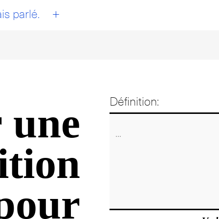
+
is parlé.
Définition:
 une
ition
pour