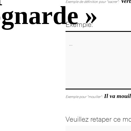
Verb
Exemple de définition pour "sacrer":
gnarde »
Exemple:
Il va mouil
Exemple pour "mouiller":
Veuillez retaper ce mo