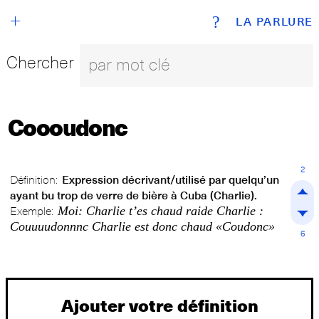
+
?
LA PARLURE
Chercher
Coooudonc
2
Définition:
Expression décrivant/utilisé par quelqu’un
ayant bu trop de verre de bière à Cuba (Charlie).
Moi: Charlie t’es chaud raide Charlie :
Exemple:
Couuuudonnnc Charlie est donc chaud «Coudonc»
6
Ajouter votre définition