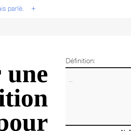
+
is parlé.
Définition:
 une
ition
pour