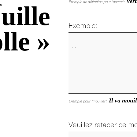
Verb
Exemple de définition pour "sacrer":
uille
Exemple:
lle »
Il va mouil
Exemple pour "mouiller":
Veuillez retaper ce mo