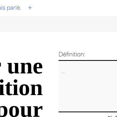
+
is parlé.
Définition:
 une
ition
pour