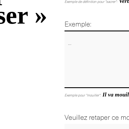
Verb
Exemple de définition pour "sacrer":
ser »
Exemple:
Il va mouil
Exemple pour "mouiller":
Veuillez retaper ce mo