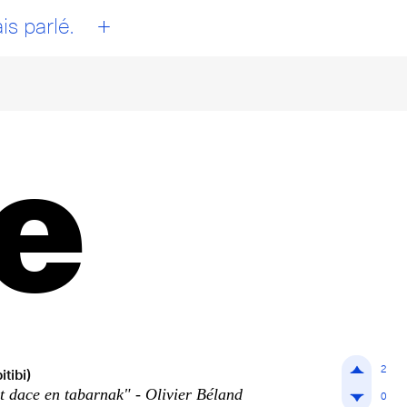
+
is parlé.
e
2
tibi)
st dace en tabarnak" - Olivier Béland
0