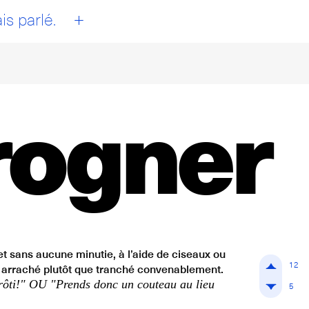
+
is parlé.
rogner
et sans aucune minutie, à l’aide de ciseaux ou
12
n arraché plutôt que tranché convenablement.
 rôti!" OU "Prends donc un couteau au lieu
5