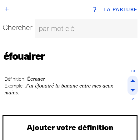
+
?
LA PARLURE
Chercher
éfouairer
10
Définition:
Écraser
J'ai éfouairé la banane entre mes deux
Exemple:
mains.
2
Ajouter votre définition