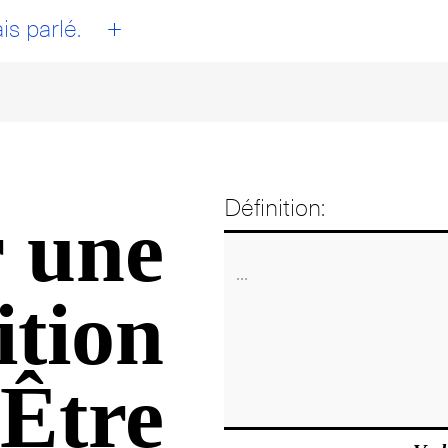
+
is parlé.
Définition:
 une
ition
 Être