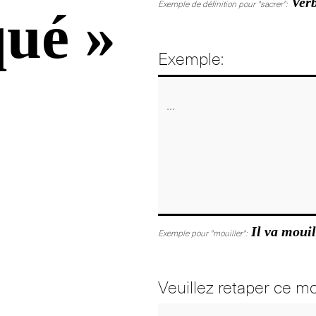
Verb
Exemple de définition pour "sacrer":
qué »
Exemple:
Il va mouil
Exemple pour "mouiller":
Veuillez retaper ce mo