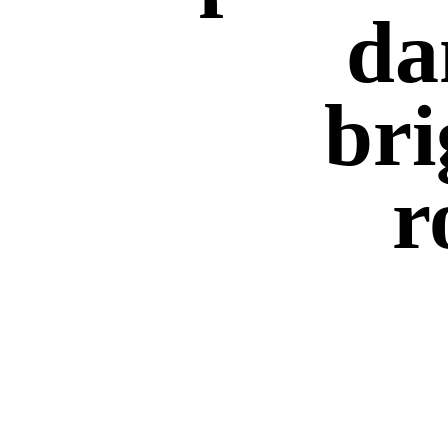
da
bri
r