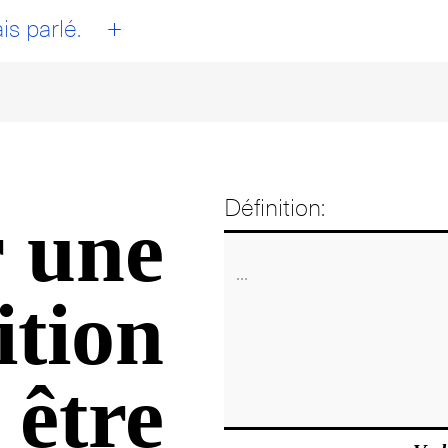
+
is parlé.
Définition:
 une
ition
 être