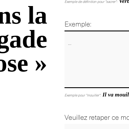
Verb
Exemple de définition pour "sacrer":
ns la
Exemple:
gade
ose »
Il va mouil
Exemple pour "mouiller":
Veuillez retaper ce mo