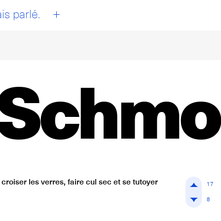
+
is parlé.
 Schmol
roiser les verres, faire cul sec et se tutoyer
17
8