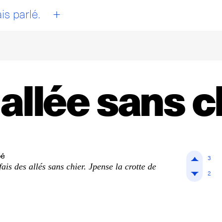
+
is parlé.
 allée sans c
pé
3
fais des allés sans chier. Jpense la crotte de
2