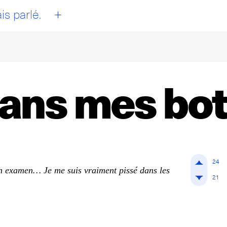
+
is parlé.
dans mes bot
24
n examen… Je me suis vraiment pissé dans les
21