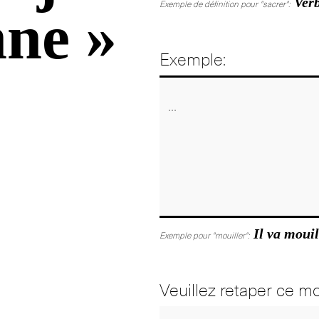
Verb
Exemple de définition pour "sacrer":
nne »
Exemple:
Il va mouil
Exemple pour "mouiller":
Veuillez retaper ce mo