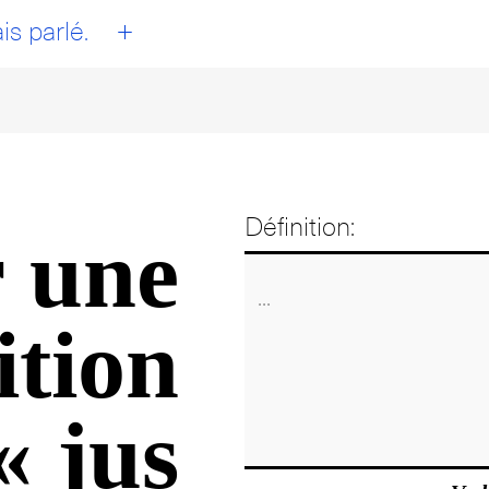
+
is parlé.
Définition:
 une
ition
« jus