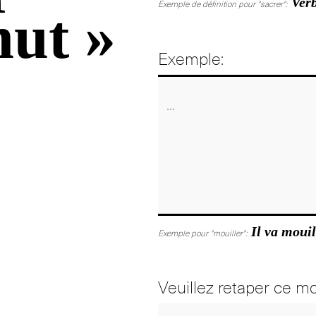
Verb
Exemple de définition pour "sacrer":
nut »
Exemple:
Il va mouil
Exemple pour "mouiller":
Veuillez retaper ce mo