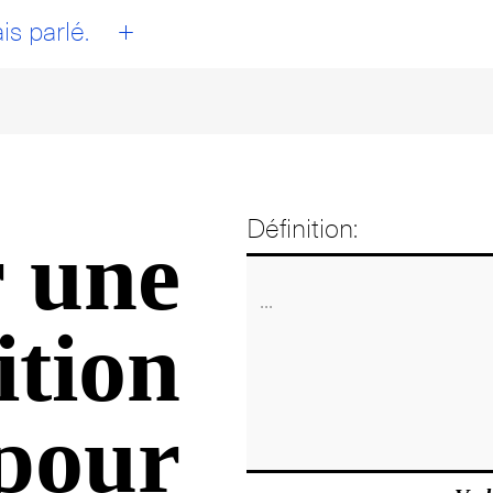
+
is parlé.
Définition:
 une
ition
pour