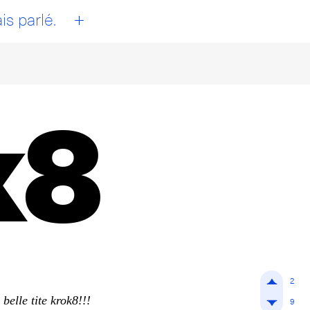
+
is parlé.
k8
2
belle tite krok8!!!
9