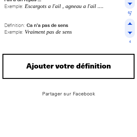
Escargots a l'ail , agneau a l'ail ....
Exemple:
67
3
Définition:
Ca n'a pas de sens
Vraiment pas de sens
Exemple:
4
Ajouter votre définition
Partager sur Facebook