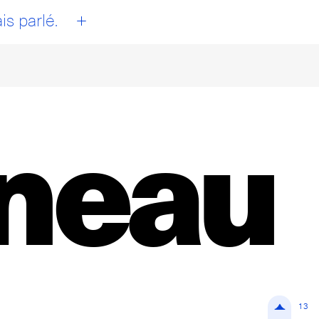
+
is parlé.
neau
13