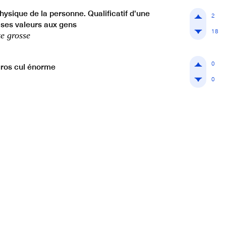
physique de la personne. Qualificatif d'une
2
ses valeurs aux gens
18
te grosse
0
 gros cul énorme
0