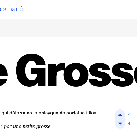
+
is parlé.
e Gross
 qui détermine le phisyque de certaine filles
25
4
r par une petite grosse