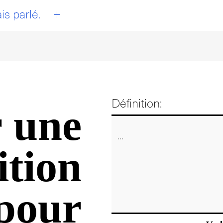
+
is parlé.
Définition:
 une
ition
pour