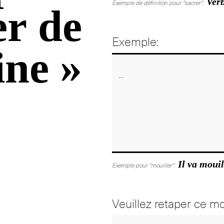
Verb
Exemple de définition pour "sacrer":
er de
Exemple:
ine »
Il va mouil
Exemple pour "mouiller":
Veuillez retaper ce mo