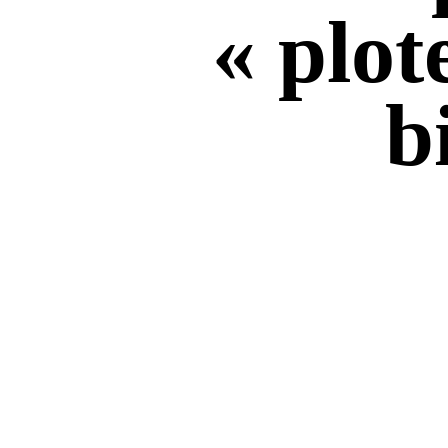
« plot
b