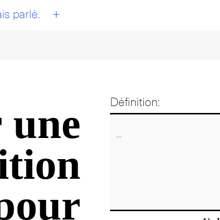
+
is parlé.
Définition:
 une
ition
pour