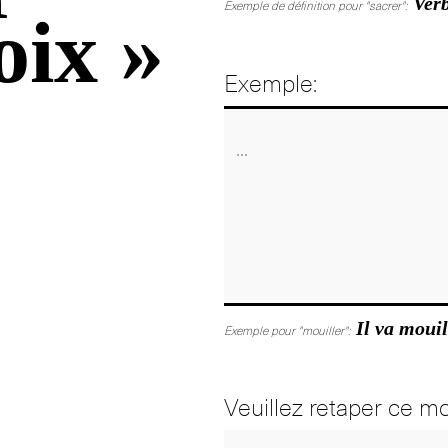
Verb
Exemple de définition pour "sacrer":
oix »
Exemple:
Il va mouil
Exemple pour "mouiller":
Veuillez retaper ce mo