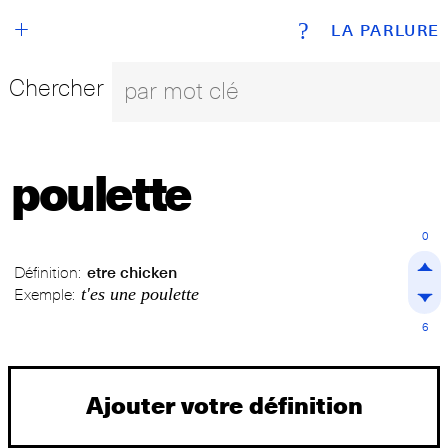
+
?
LA PARLURE
Chercher
poulette
0
Définition:
etre chicken
t'es une poulette
Exemple:
6
Ajouter votre définition