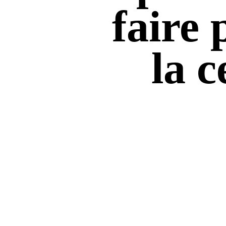
faire 
la c