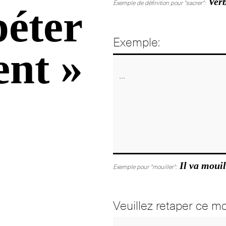
Verb
Exemple de définition pour "sacrer":
péter
Exemple:
ent »
Il va mouil
Exemple pour "mouiller":
Veuillez retaper ce mo