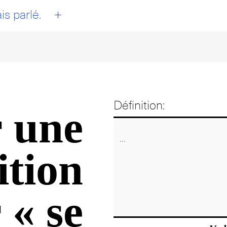
+
is parlé.
Définition:
 une
ition
 « se