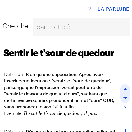
+
?
LA PARLURE
Chercher
Sentir le t'sour de quedour
Définition:
Rien qu'une supposition. Après avoir
4
inscrit cette locution : "sentir le t'sour de quedour",
j'ai songé que l'expression venait peut-être de
"sentir le dessous de queue d'ours", sachant que
certaines personnes prononcent le mot "ours" OUR,
sans prononcer le son "s" à la fin.
0
Il sent le t'sour de quedour, il pue.
Exemple:
3
Définition:
Dégager des odeurs corporelles indiquant