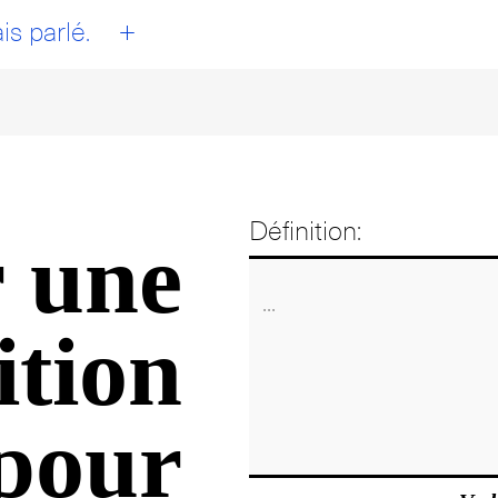
+
is parlé.
Définition:
 une
ition
pour