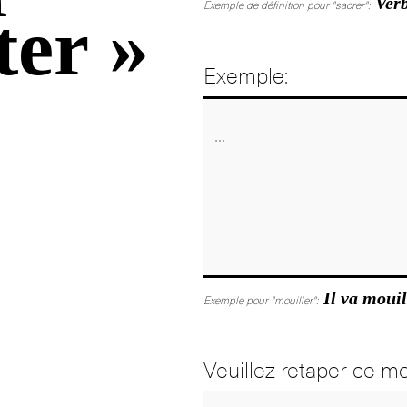
Verb
Exemple de définition pour "sacrer":
ter »
Exemple:
Il va mouil
Exemple pour "mouiller":
Veuillez retaper ce mo