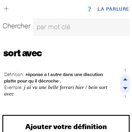
+
?
LA PARLURE
Chercher
sort avec
1
Définition:
réponse a l autre dans une discution
platte pour qu il décroche .
j ai vu une belle ferrari hier / bein sort
Exemple:
avec
1
Ajouter votre définition