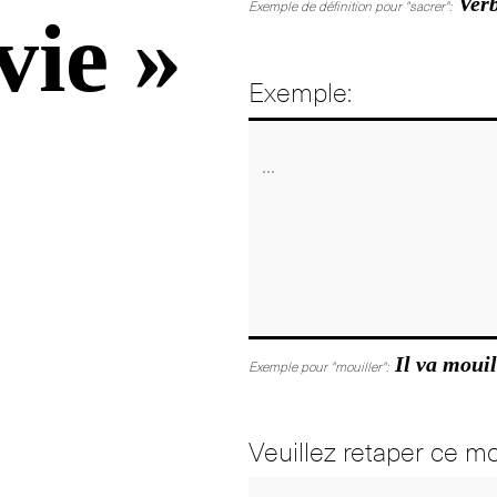
Verb
Exemple de définition pour "sacrer":
vie »
Exemple:
Il va mouil
Exemple pour "mouiller":
Veuillez retaper ce mo