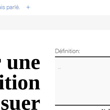
+
is parlé.
Définition:
 une
ition
 suer