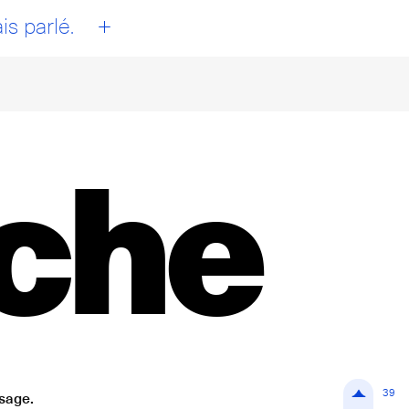
+
is parlé.
oche
39
isage.