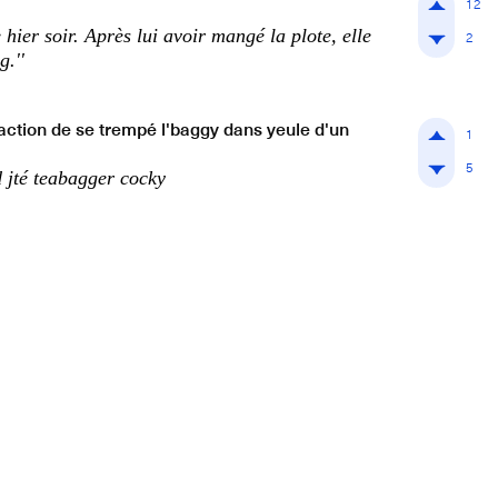
12
 hier soir. Après lui avoir mangé la plote, elle
2
g.''
'action de se trempé l'baggy dans yeule d'un
1
5
té teabagger cocky