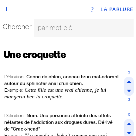
+
?
LA PARLURE
Chercher
Une croquette
3
Définition:
Cenne de chien, anneau brun mal-odorant
autour du sphincter anal d'un chien.
Cette fille est une vrai chienne, je lui
Exemple:
mangerai ben la croquette.
3
0
Définition:
Nom. Une personne atteinte des effets
néfastes de l'addiction aux drogues dures. Dérivé
de "Crack-head"
"La gueule y shakait comme une vrai
Exemple: