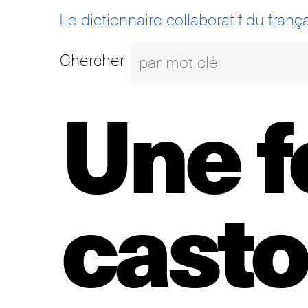
Le dictionnaire collaboratif du frança
Chercher
Une 
casto