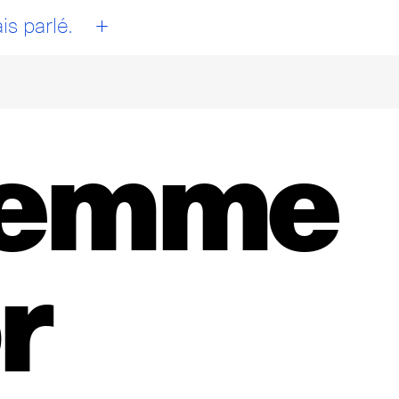
+
is parlé.
femme
r