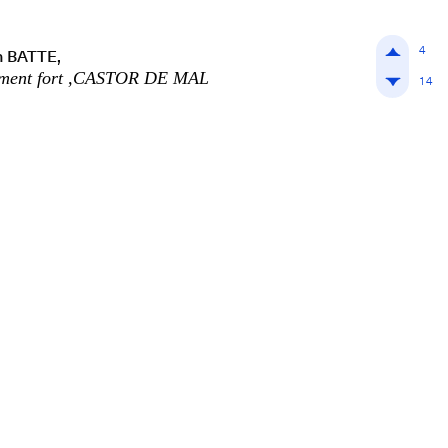
4
n BATTE,
lement fort ,CASTOR DE MAL
14