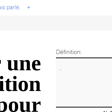
+
is parlé.
Définition:
 une
ition
pour