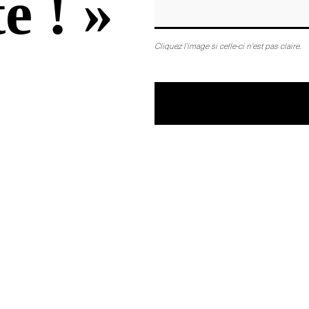
e ! »
Cliquez l'image si celle-ci n'est pas claire.
©