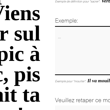
Verb
Exemple de définition pour "sacrer":
Viens
Exemple:
r sul
pic à
, pis
Il va mouil
Exemple pour "mouiller":
ait ta
Veuillez retaper ce mo