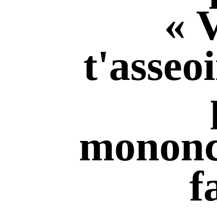
« 
t'asseoi
mononc
f