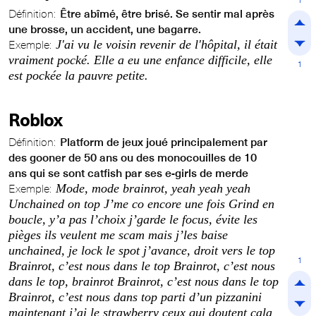
Définition:
Être abîmé, être brisé. Se sentir mal après
une brosse, un accident, une bagarre.
J'ai vu le voisin revenir de l'hôpital, il était
Exemple:
vraiment pocké. Elle a eu une enfance difficile, elle
1
est pockée la pauvre petite.
Roblox
Définition:
Platform de jeux joué principalement par
des gooner de 50 ans ou des monocouilles de 10
ans qui se sont catfish par ses e-girls de merde
Mode, mode brainrot, yeah yeah yeah
Exemple:
Unchained on top J’me co encore une fois Grind en
boucle, y’a pas l’choix j’garde le focus, évite les
pièges ils veulent me scam mais j’les baise
unchained, je lock le spot j’avance, droit vers le top
1
Brainrot, c’est nous dans le top Brainrot, c’est nous
dans le top, brainrot Brainrot, c’est nous dans le top
Brainrot, c’est nous dans top parti d’un pizzanini
maintenant j’ai le strawberry ceux qui doutent cala