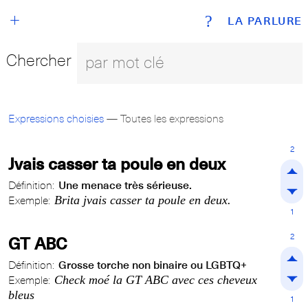
+
?
LA PARLURE
Chercher
Expressions choisies
— Toutes les expressions
2
Jvais casser ta poule en deux
Définition:
Une menace très sérieuse.
Brita jvais casser ta poule en deux.
Exemple:
1
2
GT ABC
Définition:
Grosse torche non binaire ou LGBTQ+
Check moé la GT ABC avec ces cheveux
Exemple:
bleus
1