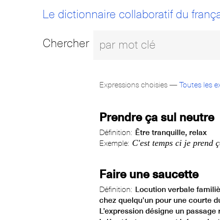
Le dictionnaire collaboratif du frança
Chercher
Expressions choisies —
Toutes les e
Prendre ça sul neutre
Définition:
Être tranquille, relax
C'est temps ci je prend ç
Exemple:
Faire une saucette
Définition:
Locution verbale famili
chez quelqu’un pour une courte dur
L’expression désigne un passage r