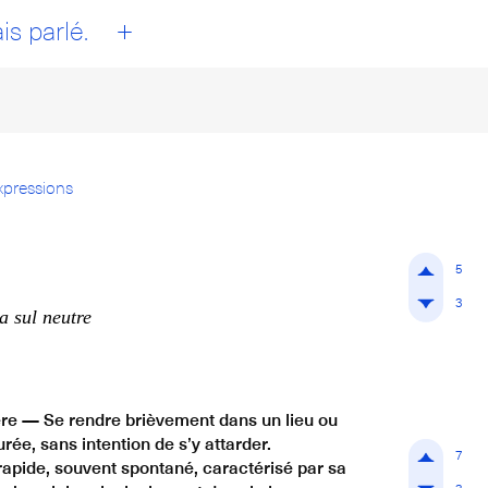
+
is parlé.
xpressions
5
3
a sul neutre
ère — Se rendre brièvement dans un lieu ou
ée, sans intention de s’y attarder.
7
apide, souvent spontané, caractérisé par sa