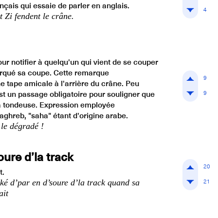
nçais qui essaie de parler en anglais.
4
t Zi fendent le crâne.
r notifier à quelqu'un qui vient de se couper
rqué sa coupe. Cette remarque
9
tape amicale à l'arrière du crâne. Peu
9
est un passage obligatoire pour souligner que
la tondeuse. Expression employée
ghreb, "saha" étant d'origine arabe.
 le dégradé !
oure d’la track
20
t.
21
ké d’par en d’soure d’la track quand sa
ait