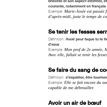
brièveté et son aspect informel, e
courante, notamment en français
Marie-Josée est passée f
Exemple:
d’après‑midi, juste le temps de co
Se tenir les fesses ser
Définition:
Avoir peur faque tu te t
d'ssus
Mon prof de 2e année, M
Exemple:
Avec elle, fallait se tenir les fess
Se faire du sang de c
Définition:
s'inquiéter, être tourmen
Elle se fait encore du s
Exemple:
capable de me débrouiller.
Avoir un air de bœuf