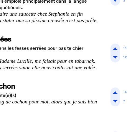
3
t s’emploie principalement dans la langue
 québécois.
aire une saucette chez Stéphanie en fin
nstater que sa piscine creusée n'est pas prête.
rées
iens les fesses serrées pour pas te chier
15
10
adame Lucille, me faisait peur en tabarnak.
es serrées sinon elle nous coalissait une volée.
ochon
10
té(e)(s)
3
ang de cochon pour moi, alors que je suis bien