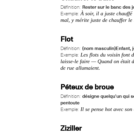
Définition:
Rester sur le banc des 
À soir, il a juste chauff
Exemple:
mal, y mérite juste de chauffer le
Flot
Définition:
(nom masculin)Enfant, 
Les flots du voisin font 
Exemple:
laisse-le faire — Quand on était d
de rue allumaient.
Péteux de broue
Définition:
désigne quelqu’un qui s
pentoute
Il se pense hot avec son
Exemple:
Ziziller