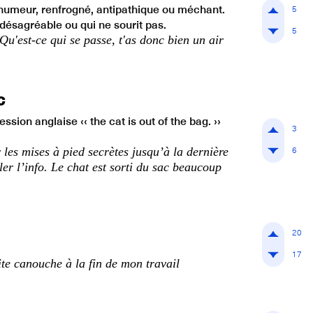
 humeur, renfrogné, antipathique ou méchant.
5
désagréable ou qui ne sourit pas.
5
 Qu'est-ce qui se passe, t'as donc bien un air
c
ssion anglaise ‹‹ the cat is out of the bag. ››
3
6
 les mises à pied secrètes jusqu’à la dernière
er l’info. Le chat est sorti du sac beaucoup
20
17
ite canouche à la fin de mon travail