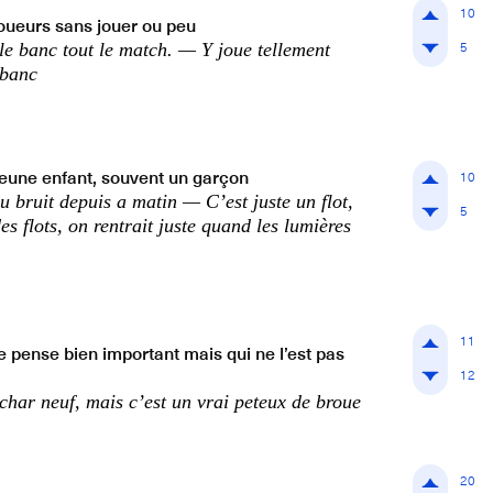
10
joueurs sans jouer ou peu
5
é le banc tout le match. — Y joue tellement
 banc
jeune enfant, souvent un garçon
10
du bruit depuis a matin — C’est juste un flot,
5
es flots, on rentrait juste quand les lumières
11
e pense bien important mais qui ne l’est pas
12
 char neuf, mais c’est un vrai peteux de broue
20